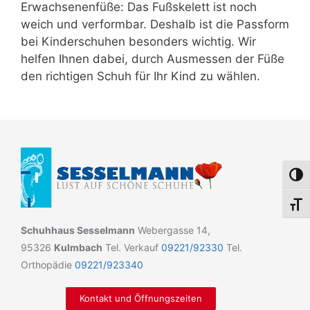
Erwachsenenfüße: Das Fußskelett ist noch
weich und verformbar. Deshalb ist die Passform
bei Kinderschuhen besonders wichtig. Wir
helfen Ihnen dabei, durch Ausmessen der Füße
den richtigen Schuh für Ihr Kind zu wählen.
Umsch
Schri
Schuhhaus Sesselmann
Webergasse 14,
95326
Kulmbach
Tel. Verkauf
09221/92330
Tel.
Orthopädie
09221/923340
Kontakt und Öffnungszeiten