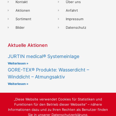
Kontakt
Über uns
Aktionen
Anfahrt
Sortiment
Impressum
Bilder
Datenschutz
Aktuelle Aktionen
JURTIN medical® Systemeinlage
Weiterlesen »
GORE-TEX® Produkte: Wasserdicht –
Winddicht – Atmungsaktiv
Weiterlesen »
„Diese Website verwendet Cookies für Statistiken und
Funktionen für den Betrieb dieser Webseite“ – nähere
Informationen dazu und zu Ihren Rechten als Benutzer finden
Sie in unserer Datenschutzerklärung.