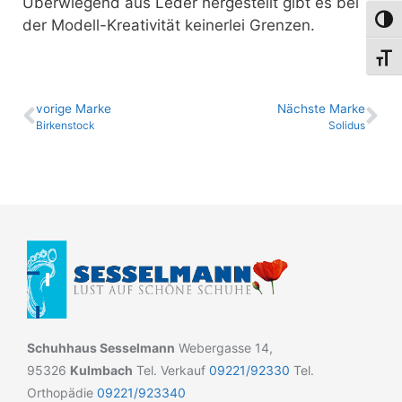
Überwiegend aus Leder hergestellt gibt es bei
Umsch
der Modell-Kreativität keinerlei Grenzen.
Schri
vo­ri­ge Marke
Nächste Marke
Birkenstock
Solidus
Schuhhaus Sesselmann
Webergasse 14,
95326
Kulmbach
Tel. Verkauf
09221/92330
Tel.
Orthopädie
09221/923340