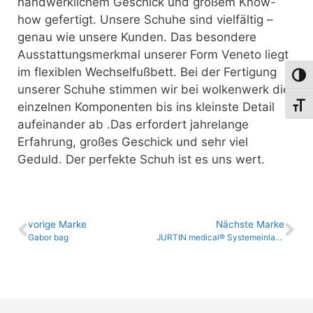
handwerklichem Geschick und großem Know-
how gefertigt. Unsere Schuhe sind vielfältig –
genau wie unsere Kunden. Das besondere
Ausstattungsmerkmal unserer Form Veneto liegt
im flexiblen Wechselfußbett. Bei der Fertigung
Umsch
unserer Schuhe stimmen wir bei wolkenwerk die
einzelnen Komponenten bis ins kleinste Detail
Schri
aufeinander ab .Das erfordert jahrelange
Erfahrung, großes Geschick und sehr viel
Geduld. Der perfekte Schuh ist es uns wert.
vo­ri­ge Marke
Nächste Marke
Gabor bag
JURTIN medical® Systemeinlage